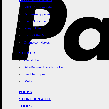
GLITTER & PUDER
SUPER Chrompuder
Ombre-/Acrylpuder
Flash On Glitzer
Shiny Glitter
Laser Glitter Mix
Chameleon Flakes
STICKER
Alle Sticker
BabyBoomer French Sticker
Flexible Stripes
Winter
FOLIEN
STEINCHEN & CO.
TOOLS