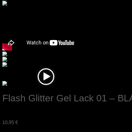
Flash Glitter Gel Lack 01 – 
Bewertet mit
5
von 5, basierend auf
1
Kundenbewertung
10,95
€