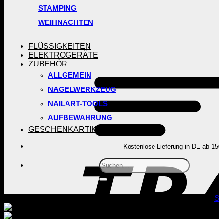
STAMPING
WEIHNACHTEN
FLÜSSIGKEITEN
ELEKTROGERÄTE
ZUBEHÖR
ALLGEMEIN
NAGELWERKZEUG
NAILART-TOOLS
AUFBEWAHRUNG
GESCHENKARTIKEL
Kostenlose Lieferung in DE ab 15
Suchen
nach:
S