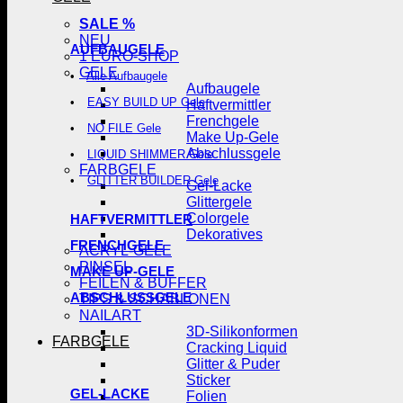
SALE %
NEU
AUFBAUGELE
1 EURO-SHOP
GELE
Alle Aufbaugele
Aufbaugele
EASY BUILD UP Gele
Haftvermittler
Frenchgele
NO FILE Gele
Make Up-Gele
Abschlussgele
LIQUID SHIMMER Gele
FARBGELE
GLITTER BUILDER Gele
Gel-Lacke
Glittergele
Colorgele
HAFTVERMITTLER
Dekoratives
FRENCHGELE
ACRYL-GELE
PINSEL
MAKE UP-GELE
FEILEN & BUFFER
ABSCHLUSSGELE
TIPS & SCHABLONEN
NAILART
3D-Silikonformen
FARBGELE
Cracking Liquid
Glitter & Puder
Sticker
GEL-LACKE
Folien