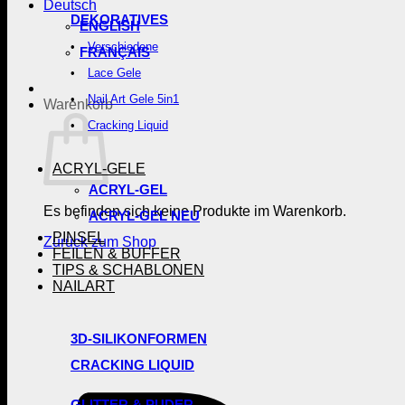
Deutsch
DEKORATIVES
ENGLISH
Verschiedene
FRANÇAIS
Lace Gele
Nail Art Gele 5in1
Warenkorb
Cracking Liquid
ACRYL-GELE
ACRYL-GEL
Es befinden sich keine Produkte im Warenkorb.
ACRYL-GEL NEU
PINSEL
Zurück zum Shop
FEILEN & BUFFER
TIPS & SCHABLONEN
NAILART
3D-SILIKONFORMEN
CRACKING LIQUID