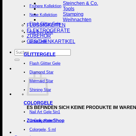
Steinchen & Co.
Frühere Kollektion
Tools
Stamping
Neue Kollektion
Weihnachten
Flash Glitter Gele
FLÜSSIGKEITEN
ELEKTROGERÄTE
Cat Eye Gele
ZUBEHÖR
GESCHENKARTIKEL
Glas-Gele
Suchen
GLITTERGELE
nach:
Flash Glitter Gele
Diamond Star
Mermaid Star
Shining Star
COLORGELE
ES BEFINDEN SICH KEINE PRODUKTE IM WARE
Nail Art Gele 5in1
Zurück zum Shop
Creamy Paint
Colorgele, 5 ml