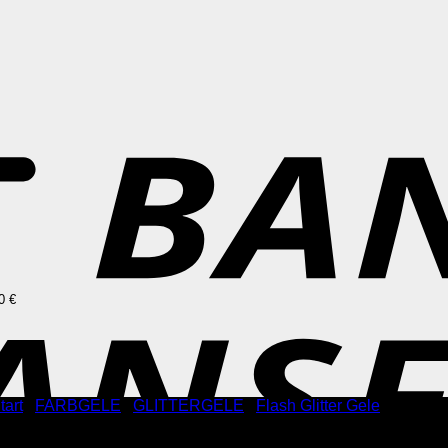
0 €
tart
/
FARBGELE
/
GLITTERGELE
/
Flash Glitter Gele