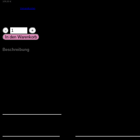
109,50
€
/
100
ml
inkl. MwSt.
zzgl.
Versandkosten
Vorrätig
Flash
Glitter
In den Warenkorb
Gel
Lack
Beschreibung
01
-
TPO-/HEMA-freier Gel-Lack
BLACK
atemberaubend schöner Gel-Lack versehen mit Licht refl
FLASH
exzellente Deckkraft, deckt in einer Schicht
Menge
geeignet sowohl für UV-, als auch für LED-Lampe
kein Absetzen der Pigmente
Härtezeit: UV 120 Sek./LED 60 Sek.
Inhalt: 10 ml
Inhaltsstoffe:
Acrylates Copolymer, PPG-2 Neopentyl Glycol D
contain [+/-]: CI45380, CI15850, CI77491, CI15985, CI77492